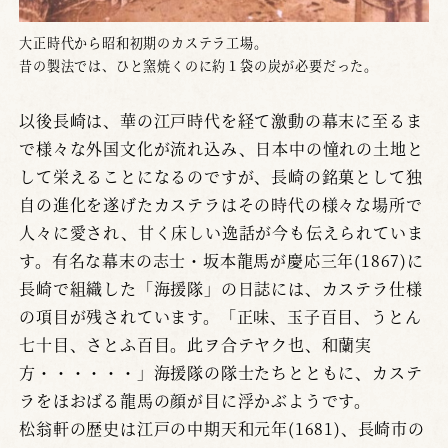
大正時代から昭和初期のカステラ工場。
昔の製法では、ひと窯焼くのに約１袋の炭が必要だった。
以後長崎は、華の江戸時代を経て激動の幕末に至るま
で様々な外国文化が流れ込み、日本中の憧れの土地と
して栄えることになるのですが、長崎の銘菓として独
自の進化を遂げたカステラはその時代の様々な場所で
人々に愛され、甘く床しい逸話が今も伝えられていま
す。有名な幕末の志士・坂本龍馬が慶応三年(1867)に
長崎で組織した「海援隊」の日誌には、カステラ仕様
の項目が残されています。「正味、玉子百目、うとん
七十目、さとふ百目。此ヲ合テヤク也、和蘭実
方・・・・・・」海援隊の隊士たちとともに、カステ
ラをほおばる龍馬の顔が目に浮かぶようです。
松翁軒の歴史は江戸の中期天和元年(1681)、長崎市の