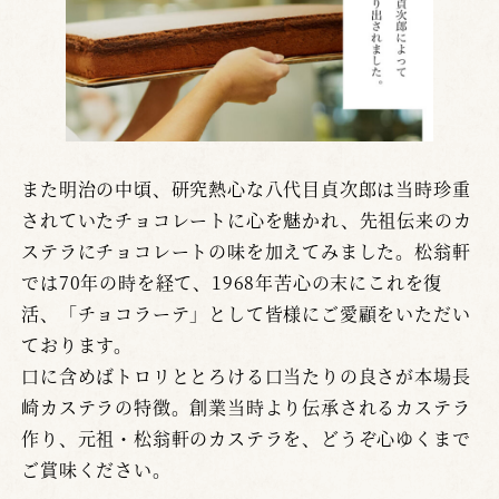
また明治の中頃、研究熱心な八代目貞次郎は当時珍重
されていたチョコレートに心を魅かれ、先祖伝来のカ
ステラにチョコレートの味を加えてみました。松翁軒
では70年の時を経て、1968年苦心の末にこれを復
活、「チョコラーテ」として皆様にご愛顧をいただい
ております。
口に含めばトロリととろける口当たりの良さが本場長
崎カステラの特徴。創業当時より伝承されるカステラ
作り、元祖・松翁軒のカステラを、どうぞ心ゆくまで
ご賞味ください。