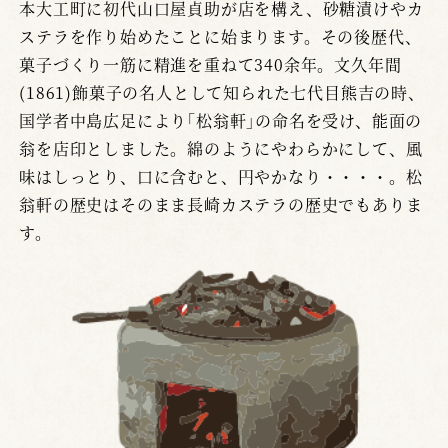
本大工町に初代山口屋貞助が店を構え、砂糖漬けやカ
ステラを作り始めたことに始まります。その後歴代、
菓子づくり一筋に精進を重ねて340余年。文久年間
(1861)飾菓子の名人として知られた七代目熊吉の時、
国学者中島広足により｢松翁軒｣の命名を受け、能面の
翁を店印としました。綿のようにやわらかにして、風
味はしっとり、口に含むと、円やかなり・・・・。松
翁軒の歴史はそのまま長崎カステラの歴史でもありま
す。