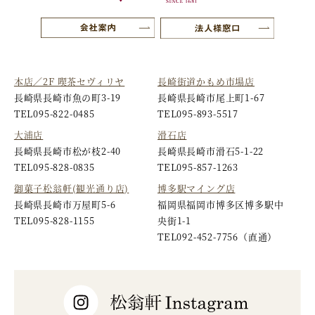
本店／2F 喫茶セヴィリヤ
長崎街道かもめ市場店
長崎県長崎市魚の町3-19
長崎県長崎市尾上町1-67
TEL
095-822-0485
TEL
095-893-5517
大浦店
滑石店
長崎県長崎市松が枝2-40
長崎県長崎市滑石5-1-22
TEL
095-828-0835
TEL
095-857-1263
御菓子松翁軒(観光通り店)
博多駅マイング店
長崎県長崎市万屋町5-6
福岡県福岡市博多区博多駅中
TEL
095-828-1155
央街1-1
TEL
092-452-7756
（直通）