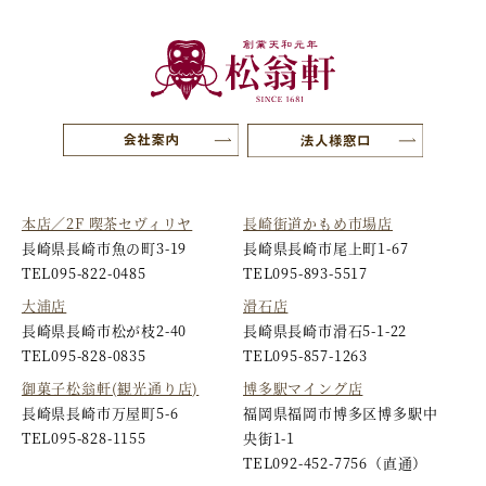
本店／2F 喫茶セヴィリヤ
長崎街道かもめ市場店
長崎県長崎市魚の町3-19
長崎県長崎市尾上町1-67
TEL
095-822-0485
TEL
095-893-5517
大浦店
滑石店
長崎県長崎市松が枝2-40
長崎県長崎市滑石5-1-22
TEL
095-828-0835
TEL
095-857-1263
御菓子松翁軒(観光通り店)
博多駅マイング店
長崎県長崎市万屋町5-6
福岡県福岡市博多区博多駅中
TEL
095-828-1155
央街1-1
TEL
092-452-7756
（直通）