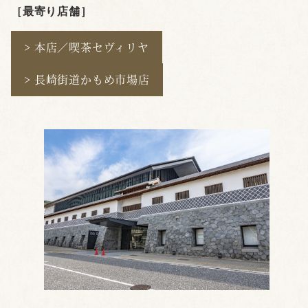
［最寄り店舗
］
> 本店／喫茶セヴィリヤ
> 長崎街道かもめ市場店