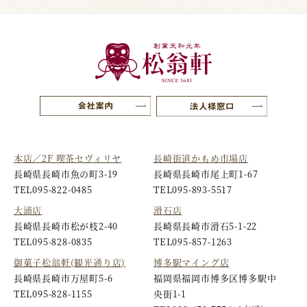
本店／2F 喫茶セヴィリヤ
長崎街道かもめ市場店
長崎県長崎市魚の町3-19
長崎県長崎市尾上町1-67
TEL
095-822-0485
TEL
095-893-5517
大浦店
滑石店
長崎県長崎市松が枝2-40
長崎県長崎市滑石5-1-22
TEL
095-828-0835
TEL
095-857-1263
御菓子松翁軒(観光通り店)
博多駅マイング店
長崎県長崎市万屋町5-6
福岡県福岡市博多区博多駅中
TEL
095-828-1155
央街1-1