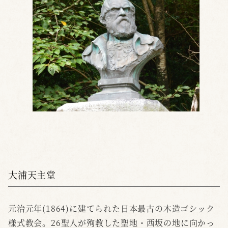
大浦天主堂
元治元年(1864)に建てられた日本最古の木造ゴシック
様式教会。26聖人が殉教した聖地・西坂の地に向かっ