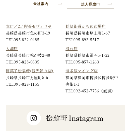
本店／2F 喫茶セヴィリヤ
長崎街道かもめ市場店
長崎県長崎市魚の町3-19
長崎県長崎市尾上町1-67
TEL
095-822-0485
TEL
095-893-5517
大浦店
滑石店
長崎県長崎市松が枝2-40
長崎県長崎市滑石5-1-22
TEL
095-828-0835
TEL
095-857-1263
御菓子松翁軒(観光通り店)
博多駅マイング店
長崎県長崎市万屋町5-6
福岡県福岡市博多区博多駅中
TEL
095-828-1155
央街1-1
TEL
092-452-7756
（直通）