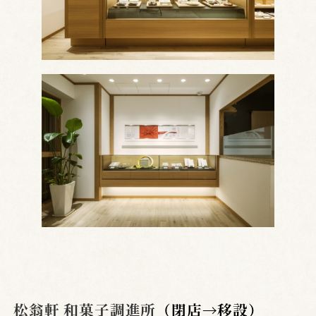
松翁軒 和菓子調進所
（閉店→移設）